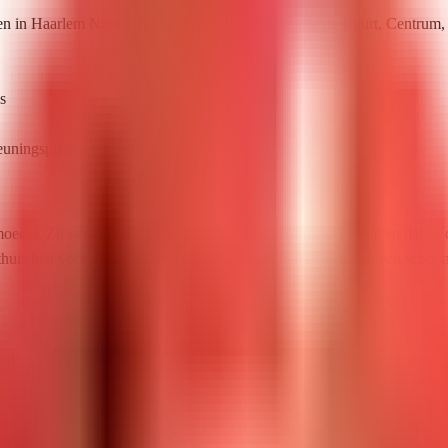
nten in Haarlem Noord, Kleverpark, Delftwijk, Indische Buurt, Centru
s
teuningsplan
oeder. Zij vertelde me dat ze bij ThuiszorgInHolland werkte en dat ze 
er thuis ben voor de kinderen en dat ik mensen kan helpen met een schoo
ef: