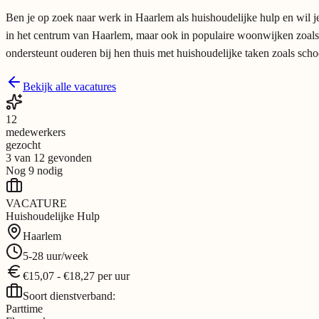
Ben je op zoek naar werk in Haarlem als huishoudelijke hulp en wil je
in het centrum van Haarlem, maar ook in populaire woonwijken zoals H
ondersteunt ouderen bij hen thuis met huishoudelijke taken zoals sch
Bekijk alle vacatures
12
medewerkers
gezocht
3
van
12
gevonden
Nog
9
nodig
VACATURE
Huishoudelijke Hulp
Haarlem
5-28
uur/week
€
15,07
-
€
18,27
per
uur
Soort dienstverband:
Parttime