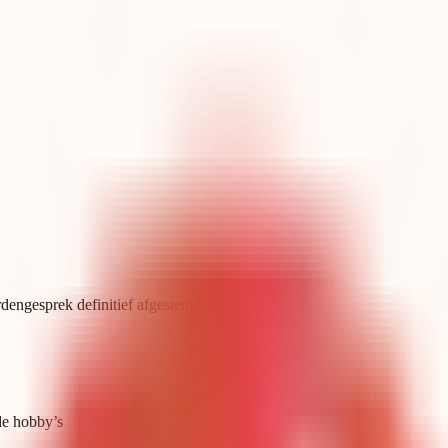
dengesprek definitief afgestemd.
de hobby’s