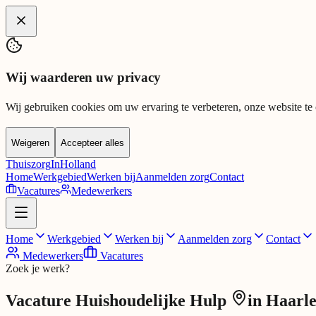
Spring naar hoofdinhoud
Wij waarderen uw privacy
Wij gebruiken cookies om uw ervaring te verbeteren, onze website te 
Weigeren
Accepteer alles
Thuiszorg
InHolland
Home
Werkgebied
Werken bij
Aanmelden zorg
Contact
Vacatures
Medewerkers
Home
Werkgebied
Werken bij
Aanmelden zorg
Contact
Medewerkers
Vacatures
Zoek je werk?
Vacature
Huishoudelijke Hulp
in
Haarl