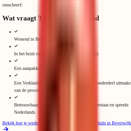
omschreef:
Wat vraagt ThuiszorgInHolland
Wonend in Beverwijk
In het bezit van een smartphone (met internet)
Een aanpakker die initiatief neemt
Een Verklaring Omtrent Gedrag (VOG) kan onderdeel uitmake
van de procedure
Betrouwbaar, respectvol, behulpzaam en je verstaat en spreekt
Nederlands
Bekijk hoe je werkdag eruit ziet als Huishoudelijke hulp in Beverwijk