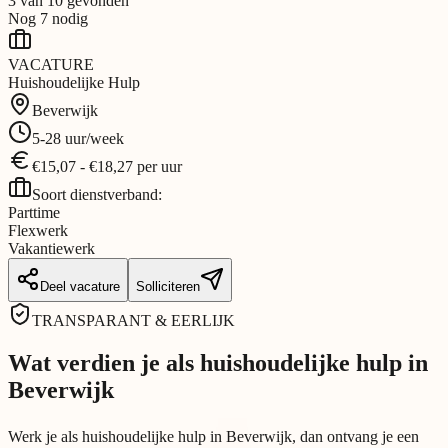
3
van
10
gevonden
Nog
7
nodig
VACATURE
Huishoudelijke Hulp
Beverwijk
5-28
uur/week
€
15,07
-
€
18,27
per
uur
Soort dienstverband:
Parttime
Flexwerk
Vakantiewerk
Deel vacature
Solliciteren
TRANSPARANT & EERLIJK
Wat verdien je als huishoudelijke hulp in
Beverwijk
Werk je als huishoudelijke hulp in Beverwijk, dan ontvang je een