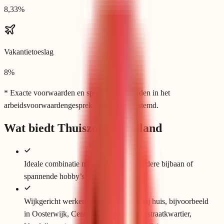
8,33%
Vakantietoeslag
8%
* Exacte voorwaarden en specificaties worden in het
arbeidsvoorwaardengesprek definitief afgestemd.
Wat biedt ThuiszorgInHolland
Ideale combinatie met studie, gezin, andere bijbaan of
spannende hobby’s
Wijkgericht werken, dus lekker dicht bij huis, bijvoorbeeld
in Oosterwijk, Centrum, Breesaap, Zeestraatkwartier,