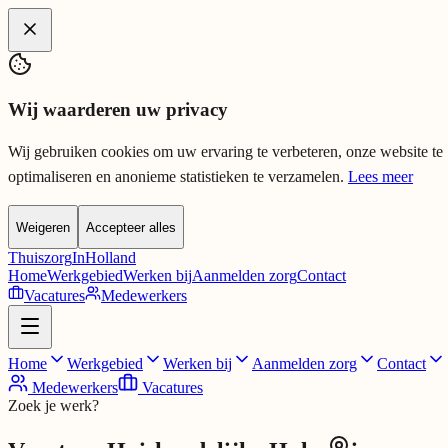
Spring naar hoofdinhoud
Wij waarderen uw privacy
Wij gebruiken cookies om uw ervaring te verbeteren, onze website te
optimaliseren en anonieme statistieken te verzamelen.
Lees meer
Weigeren
Accepteer alles
Thuiszorg
InHolland
Home
Werkgebied
Werken bij
Aanmelden zorg
Contact
Vacatures
Medewerkers
Home
Werkgebied
Werken bij
Aanmelden zorg
Contact
Medewerkers
Vacatures
Zoek je werk?