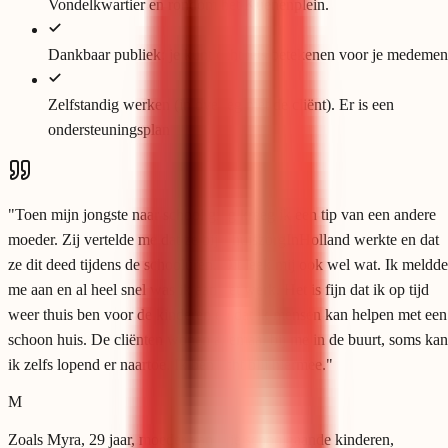
Vondelkwartier en rondom het Kuenenplein.
Dankbaar publiek: je kunt echt iets betekenen voor je medemen
Zelfstandig werken (in overleg met de cliënt). Er is een
ondersteuningsplan
"
Toen mijn jongste naar school ging kreeg ik een tip van een andere
moeder. Zij vertelde me dat ze bij ThuiszorgInHolland werkte en dat
ze dit deed tijdens de schooluren. Dit leek mij ook wel wat. Ik meldde
me aan en al heel snel was ik aan het werk. Het is fijn dat ik op tijd
weer thuis ben voor de kinderen en dat ik mensen kan helpen met een
schoon huis. De cliënten wonen allemaal bij me in de buurt, soms kan
ik zelfs lopend er naartoe. Ik ben echt blij hiermee.
"
M
Zoals Myra, 29 jaar, moeder van drie schoolgaande kinderen,