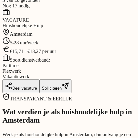
3
van
20
gevonden
Nog
17
nodig
VACATURE
Huishoudelijke Hulp
Amsterdam
5-28
uur/week
€
15,71
-
€
18,27
per
uur
Soort dienstverband:
Parttime
Flexwerk
Vakantiewerk
Deel vacature
Solliciteren
TRANSPARANT & EERLIJK
Wat verdien je als huishoudelijke hulp in
Amsterdam
Werk je als huishoudelijke hulp in Amsterdam, dan ontvang je een