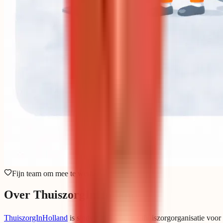
Fijn team om mee te werken
Over ThuiszorgInHolland
ThuiszorgInHolland
is sinds 2008 actief als thuiszorgorganisatie voor