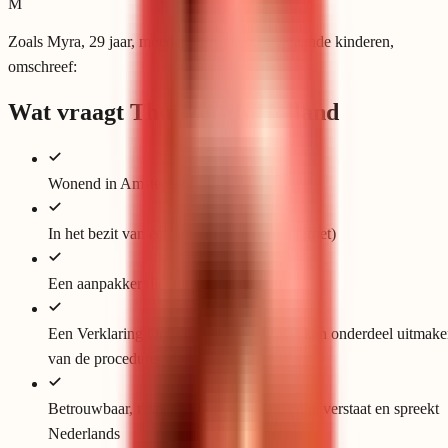
M
Zoals Myra, 29 jaar, moeder van drie schoolgaande kinderen,
omschreef:
Wat vraagt ThuiszorgInHolland
Wonend in Amsterdam
In het bezit van een smartphone (met internet)
Een aanpakker die initiatief neemt
Een Verklaring Omtrent Gedrag (VOG) kan onderdeel uitmake
van de procedure
Betrouwbaar, respectvol, behulpzaam en je verstaat en spreekt
Nederlands