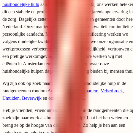
huishoudelijke hulp
aan huis. Voor mensen die bij ons werken beteke
dit een stabiele en professionele organisatie met jarenlange ervaring in
de zorg. Dagelijks zetten collega’s zich in binnen gemeenten door hee
Nederland. Onze manier van werken draait om kwaliteit continuïteit 
persoonlijke aandacht. Met onze ISO 9001 certificering werken we
volgens duidelijke kwaliteitsnormen en blijven we onze organisatie e
werkprocessen verbeteren. Dit zorgt voor duidelijkheid, vertrouwen e
een prettige werkomgeving. Voor deze vacature werken wij met
cliënten in Amsterdam
en omliggende wijken, waar onze
huishoudelijke hulpen dagelijks ondersteuning bieden bij mensen thui
Wij zijn ook op zoek naar collega’s voor huishoudelijke hulp in de
randgemeenten rondom Amsterdam, zoals
Haarlem
,
Velserbroek
,
IJmuiden
,
Beverwijk
en ook in
Heemskerk
,.
Heb je vrienden, vriendinnen of kennissen in de randgemeenten die o
zoek zijn naar werk als huishoudelijke hulp? Laat het hen weten en
breng ze op de hoogte van deze vacatures. Zo help je hen aan een
leuke baan én help je ons team te versterken.