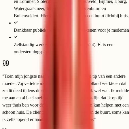
en Lommer, Slotervaart, Osdorp, Geuzenveld, Bijlmer, IJburg,
Watergraafsmeer, Indische Buurt, Rivierenbuurt en
Buitenveldert. Hierdoor werk je vaak in een buurt dichtbij huis.
Dankbaar publiek: je kunt echt iets betekenen voor je medemen
Zelfstandig werken (in overleg met de cliënt). Er is een
ondersteuningsplan
"
Toen mijn jongste naar school ging kreeg ik een tip van een andere
moeder. Zij vertelde me dat ze bij ThuiszorgInHolland werkte en dat
ze dit deed tijdens de schooluren. Dit leek mij ook wel wat. Ik meldde
me aan en al heel snel was ik aan het werk. Het is fijn dat ik op tijd
weer thuis ben voor de kinderen en dat ik mensen kan helpen met een
schoon huis. De cliënten wonen allemaal bij me in de buurt, soms kan
ik zelfs lopend er naartoe. Ik ben echt blij hiermee.
"