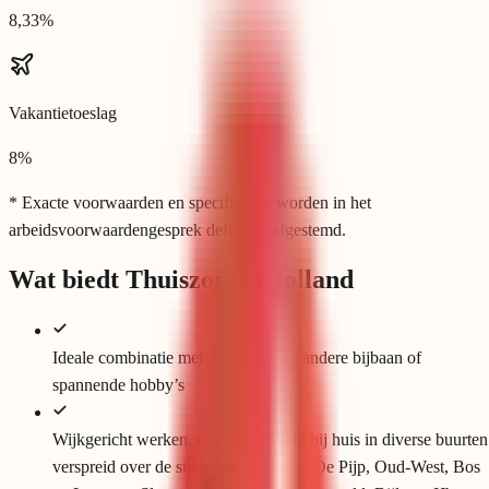
8,33%
Vakantietoeslag
8%
* Exacte voorwaarden en specificaties worden in het
arbeidsvoorwaardengesprek definitief afgestemd.
Wat biedt ThuiszorgInHolland
Ideale combinatie met studie, gezin, andere bijbaan of
spannende hobby’s
Wijkgericht werken, dus lekker dicht bij huis in diverse buurten
verspreid over de stad, zoals Jordaan, De Pijp, Oud-West, Bos