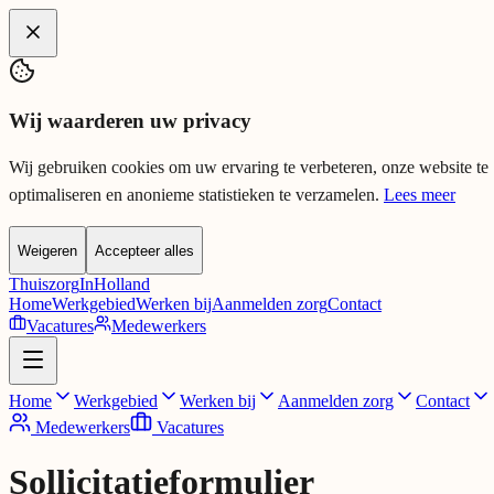
Spring naar hoofdinhoud
Wij waarderen uw privacy
Wij gebruiken cookies om uw ervaring te verbeteren, onze website te
optimaliseren en anonieme statistieken te verzamelen.
Lees meer
Weigeren
Accepteer alles
Thuiszorg
InHolland
Home
Werkgebied
Werken bij
Aanmelden zorg
Contact
Vacatures
Medewerkers
Home
Werkgebied
Werken bij
Aanmelden zorg
Contact
Medewerkers
Vacatures
Sollicitatieformulier