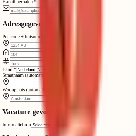
E-mail herhalen
*
Adresgegevens
Postcode + huisnummer
*
Land
*
Straatnaam
(automatisch)
Woonplaats
(automatisch)
Vacature gevonden via
Informatiebron